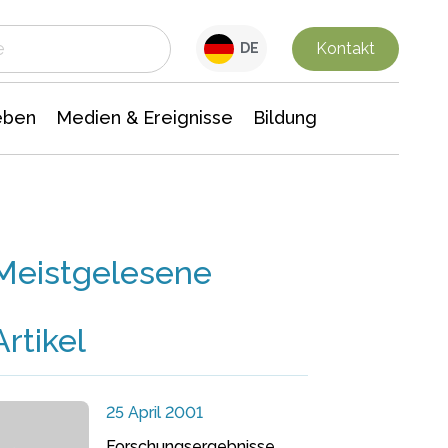
 Leben
Medien & Ereignisse
Interdisziplinäre Forschung
Veranstaltungsnachrichten
n Chemie
Gesellschaftswissenschaften
Kontakt
DE
eben
Medien & Ereignisse
Bildung
Meistgelesene
Artikel
25 April 2001
Forschungsergebnisse