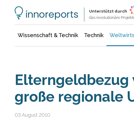
Wissenschaft & Technik
Informationstechnologie
Energie & Elektrotechnik
Unterstützt durch
das revolutionäre Proje
Wissenschaft & Technik
Technik
Weltwirts
Elterngeldbezug 
große regionale 
03 August 2010