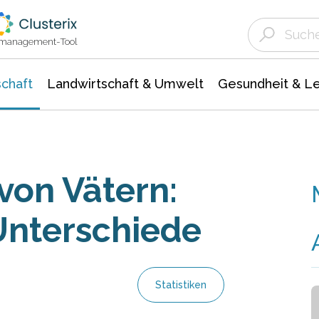
Landwirtschaft & Umwelt
Gesundheit &
Agrar- Forstwissenschaften
Unternehmensmeldungen
Biowissenschafte
Ökologie Umwelt- Naturschutz
ktmanagement-Tool
chaft
Landwirtschaft & Umwelt
Gesundheit & L
von Vätern:
Unterschiede
Statistiken