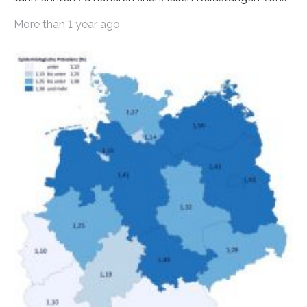
Mietern geführt. In einer aktuellen Studie hat das
More than 1 year ago
Bundesinstitut für Bevölkerungsforschung (BiB)
untersucht, wie sich der Anteil der Mietkosten am
gesamten Einkommen zwischen 1990 und 2020 für
unterschiedliche Einkommensgruppen sowie für in
Deutschland geborene Menschen und Zugewanderte
verändert hat. Das Ergebnis: Während Personen mit
hohen Einkommen (oberstes Quintil der Verteilung der
Nettoäquivalenzeinkommen) nur einen moderaten
Anstieg des Mietanteils am Gesamteinkommen
hinnehmen mussten, nahm die Belastung bei
Menschen mit…