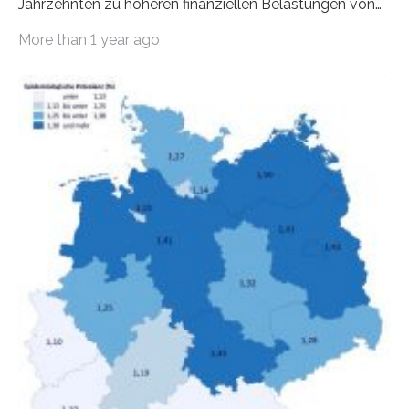
Jahrzehnten zu höheren finanziellen Belastungen von
Mietern geführt. In einer aktuellen Studie hat das
More than 1 year ago
Bundesinstitut für Bevölkerungsforschung (BiB)
untersucht, wie sich der Anteil der Mietkosten am
gesamten Einkommen zwischen 1990 und 2020 für
unterschiedliche Einkommensgruppen sowie für in
Deutschland geborene Menschen und Zugewanderte
verändert hat. Das Ergebnis: Während Personen mit
hohen Einkommen (oberstes Quintil der Verteilung der
Nettoäquivalenzeinkommen) nur einen moderaten
Anstieg des Mietanteils am Gesamteinkommen
hinnehmen mussten, nahm die Belastung bei
Menschen mit…