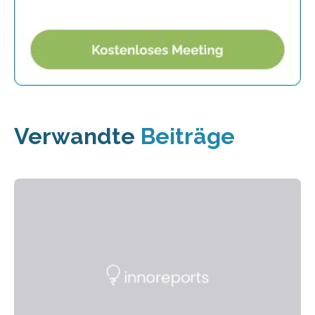
Verwandte
Beiträge