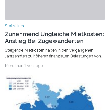
Statistiken
Zunehmend Ungleiche Mietkosten:
Anstieg Bei Zugewanderten
Steigende Mietkosten haben in den vergangenen
Jahrzehnten zu höheren finanziellen Belastungen von
Mietern geführt. In einer aktuellen Studie hat das
More than 1 year ago
Bundesinstitut für Bevölkerungsforschung (BiB)
untersucht, wie sich der Anteil der Mietkosten am
gesamten Einkommen zwischen 1990 und 2020 für
unterschiedliche Einkommensgruppen sowie für in
Deutschland geborene Menschen und Zugewanderte
verändert hat. Das Ergebnis: Während Personen mit
hohen Einkommen (oberstes Quintil der Verteilung der
Nettoäquivalenzeinkommen) nur einen moderaten