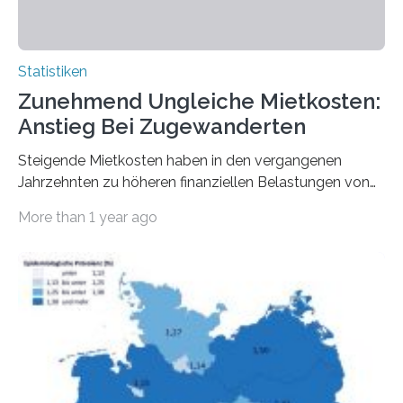
Statistiken
Zunehmend Ungleiche Mietkosten:
Anstieg Bei Zugewanderten
Steigende Mietkosten haben in den vergangenen
Jahrzehnten zu höheren finanziellen Belastungen von
Mietern geführt. In einer aktuellen Studie hat das
More than 1 year ago
Bundesinstitut für Bevölkerungsforschung (BiB)
untersucht, wie sich der Anteil der Mietkosten am
gesamten Einkommen zwischen 1990 und 2020 für
unterschiedliche Einkommensgruppen sowie für in
Deutschland geborene Menschen und Zugewanderte
verändert hat. Das Ergebnis: Während Personen mit
hohen Einkommen (oberstes Quintil der Verteilung der
Nettoäquivalenzeinkommen) nur einen moderaten
Anstieg des Mietanteils am Gesamteinkommen