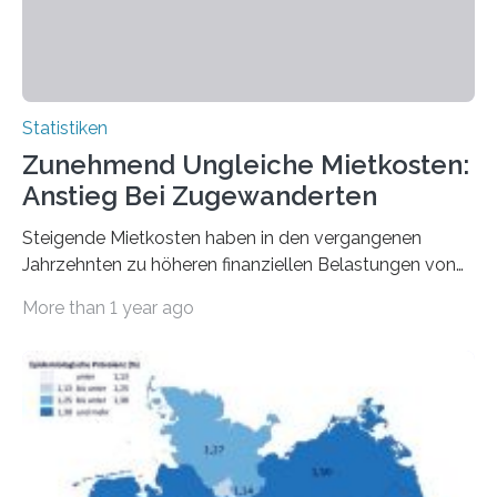
Statistiken
Zunehmend Ungleiche Mietkosten:
Anstieg Bei Zugewanderten
Steigende Mietkosten haben in den vergangenen
Jahrzehnten zu höheren finanziellen Belastungen von
Mietern geführt. In einer aktuellen Studie hat das
More than 1 year ago
Bundesinstitut für Bevölkerungsforschung (BiB)
untersucht, wie sich der Anteil der Mietkosten am
gesamten Einkommen zwischen 1990 und 2020 für
unterschiedliche Einkommensgruppen sowie für in
Deutschland geborene Menschen und Zugewanderte
verändert hat. Das Ergebnis: Während Personen mit
hohen Einkommen (oberstes Quintil der Verteilung der