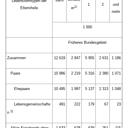
samt
Lebensformtypen der
1
2
und
1)
Eltern/teile
er
mehr
1 000
Früheres Bundesgebiet
Zusammen
12 619
2 847
5 955
2 631
1 186
Paare
10 986
2 219
5 316
2 380
1 071
Ehepaare
10 495
1 997
5 137
2 313
1 048
Lebensgemeinschafte
491
222
179
67
23
2)
n
Allein Erziehende ohne
1 633
628
639
251
115