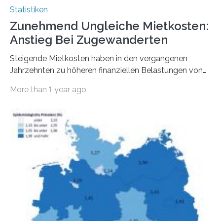
Statistiken
Zunehmend Ungleiche Mietkosten:
Anstieg Bei Zugewanderten
Steigende Mietkosten haben in den vergangenen
Jahrzehnten zu höheren finanziellen Belastungen von
Mietern geführt. In einer aktuellen Studie hat das
More than 1 year ago
Bundesinstitut für Bevölkerungsforschung (BiB)
untersucht, wie sich der Anteil der Mietkosten am
gesamten Einkommen zwischen 1990 und 2020 für
unterschiedliche Einkommensgruppen sowie für in
Deutschland geborene Menschen und Zugewanderte
verändert hat. Das Ergebnis: Während Personen mit
hohen Einkommen (oberstes Quintil der Verteilung der
Nettoäquivalenzeinkommen) nur einen moderaten
Anstieg des Mietanteils am Gesamteinkommen
hinnehmen mussten, nahm die Belastung bei
Menschen mit…