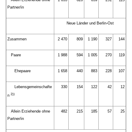
Partner/in
Neue Länder und Berlin-Ost
Zusammen
2 470
809
1 190
327
144
Paare
1 988
594
1 005
270
119
Ehepaare
1 658
440
883
228
107
Lebensgemeinschafte
330
154
122
42
12
2))
n
Allein Erziehende ohne
482
215
185
57
25
Partner/in