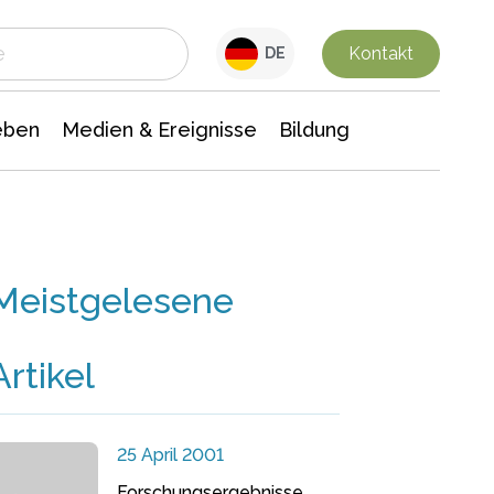
 Leben
Medien & Ereignisse
Interdisziplinäre Forschung
Veranstaltungsnachrichten
n Chemie
Gesellschaftswissenschaften
Kontakt
DE
eben
Medien & Ereignisse
Bildung
Meistgelesene
Artikel
25 April 2001
Forschungsergebnisse