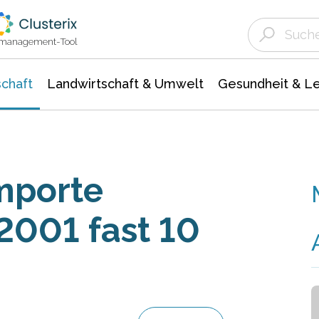
Landwirtschaft & Umwelt
Gesundheit &
Agrar- Forstwissenschaften
Unternehmensmeldungen
Biowissenschafte
Ökologie Umwelt- Naturschutz
ktmanagement-Tool
chaft
Landwirtschaft & Umwelt
Gesundheit & L
mporte
2001 fast 10