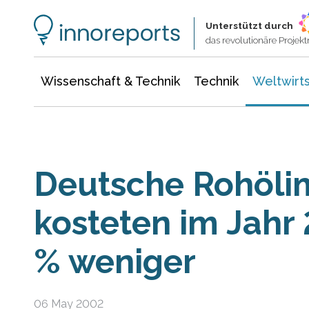
Wissenschaft & Technik
Informationstechnologie
Energie & Elektrotechnik
Unterstützt durch
das revolutionäre Proje
Wissenschaft & Technik
Technik
Weltwirts
Deutsche Rohöli
kosteten im Jahr 
% weniger
06 May 2002