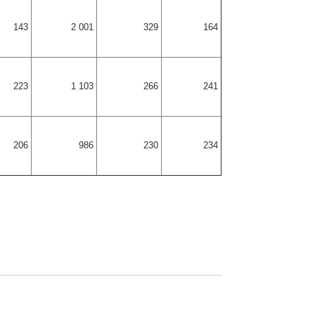
143
2 001
329
164
223
1 103
266
241
206
986
230
234