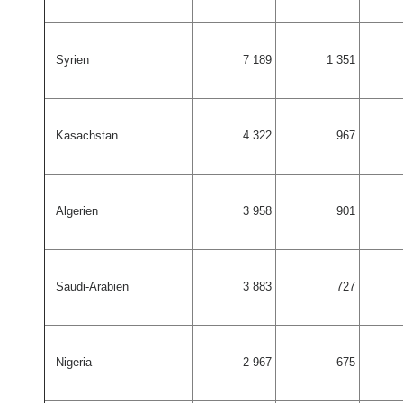
Syrien
7 189
1 351
Kasachstan
4 322
967
Algerien
3 958
901
Saudi-Arabien
3 883
727
Nigeria
2 967
675