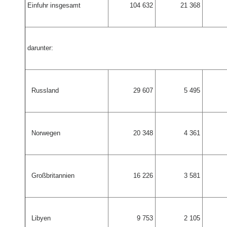
Einfuhr insgesamt
104 632
21 368
darunter:
Russland
29 607
5 495
Norwegen
20 348
4 361
Großbritannien
16 226
3 581
Libyen
9 753
2 105