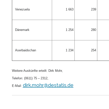
Venezuela
1 663
239
Dänemark
1 254
280
Aserbaidschan
1 234
254
Weitere Auskünfte erteilt: Dirk Mohr,
Telefon: (0611) 75 – 2312,
dirk.mohr@destatis.de
E-Mail: