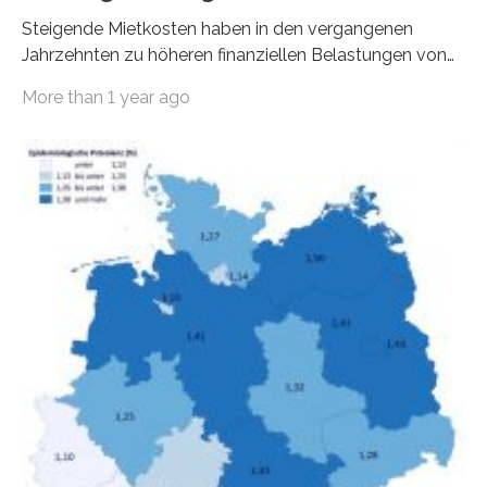
Steigende Mietkosten haben in den vergangenen
Jahrzehnten zu höheren finanziellen Belastungen von
Mietern geführt. In einer aktuellen Studie hat das
More than 1 year ago
Bundesinstitut für Bevölkerungsforschung (BiB)
untersucht, wie sich der Anteil der Mietkosten am
gesamten Einkommen zwischen 1990 und 2020 für
unterschiedliche Einkommensgruppen sowie für in
Deutschland geborene Menschen und Zugewanderte
verändert hat. Das Ergebnis: Während Personen mit
hohen Einkommen (oberstes Quintil der Verteilung der
Nettoäquivalenzeinkommen) nur einen moderaten
Anstieg des Mietanteils am Gesamteinkommen
hinnehmen mussten, nahm die Belastung bei
Menschen mit…