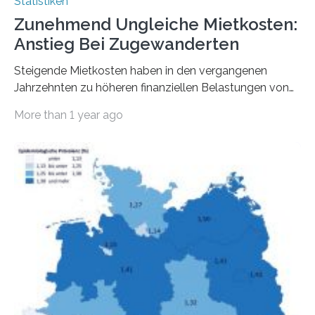
Statistiken
Zunehmend Ungleiche Mietkosten:
Anstieg Bei Zugewanderten
Steigende Mietkosten haben in den vergangenen
Jahrzehnten zu höheren finanziellen Belastungen von
Mietern geführt. In einer aktuellen Studie hat das
More than 1 year ago
Bundesinstitut für Bevölkerungsforschung (BiB)
untersucht, wie sich der Anteil der Mietkosten am
gesamten Einkommen zwischen 1990 und 2020 für
unterschiedliche Einkommensgruppen sowie für in
Deutschland geborene Menschen und Zugewanderte
verändert hat. Das Ergebnis: Während Personen mit
hohen Einkommen (oberstes Quintil der Verteilung der
Nettoäquivalenzeinkommen) nur einen moderaten
Anstieg des Mietanteils am Gesamteinkommen
hinnehmen mussten, nahm die Belastung bei
Menschen mit…