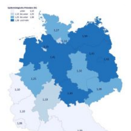
untersucht, wie sich der Anteil der Mietkosten am
gesamten Einkommen zwischen 1990 und 2020 für
unterschiedliche Einkommensgruppen sowie für in
Deutschland geborene Menschen und Zugewanderte
verändert hat. Das Ergebnis: Während Personen mit
hohen Einkommen (oberstes Quintil der Verteilung der
Nettoäquivalenzeinkommen) nur einen moderaten
Anstieg des Mietanteils am Gesamteinkommen
hinnehmen mussten, nahm die Belastung bei
Menschen mit…