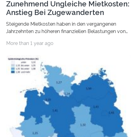
Zunehmend Ungleiche Mietkosten:
Anstieg Bei Zugewanderten
Steigende Mietkosten haben in den vergangenen
Jahrzehnten zu höheren finanziellen Belastungen von
Mietern geführt. In einer aktuellen Studie hat das
More than 1 year ago
Bundesinstitut für Bevölkerungsforschung (BiB)
untersucht, wie sich der Anteil der Mietkosten am
gesamten Einkommen zwischen 1990 und 2020 für
unterschiedliche Einkommensgruppen sowie für in
Deutschland geborene Menschen und Zugewanderte
verändert hat. Das Ergebnis: Während Personen mit
hohen Einkommen (oberstes Quintil der Verteilung der
Nettoäquivalenzeinkommen) nur einen moderaten
Anstieg des Mietanteils am Gesamteinkommen
hinnehmen mussten, nahm die Belastung bei
Menschen mit…