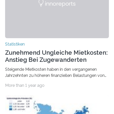
Statistiken
Zunehmend Ungleiche Mietkosten:
Anstieg Bei Zugewanderten
Steigende Mietkosten haben in den vergangenen
Jahrzehnten zu höheren finanziellen Belastungen von
Mietern geführt. In einer aktuellen Studie hat das
More than 1 year ago
Bundesinstitut für Bevölkerungsforschung (BiB)
untersucht, wie sich der Anteil der Mietkosten am
gesamten Einkommen zwischen 1990 und 2020 für
unterschiedliche Einkommensgruppen sowie für in
Deutschland geborene Menschen und Zugewanderte