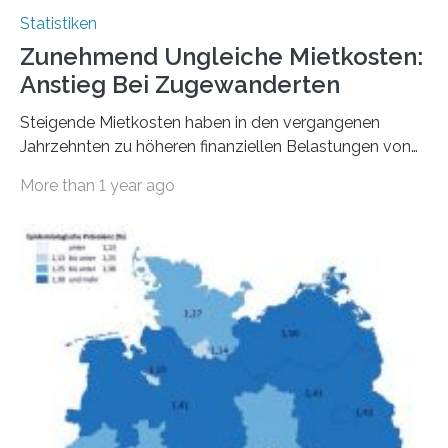
Statistiken
Zunehmend Ungleiche Mietkosten:
Anstieg Bei Zugewanderten
Steigende Mietkosten haben in den vergangenen
Jahrzehnten zu höheren finanziellen Belastungen von
Mietern geführt. In einer aktuellen Studie hat das
More than 1 year ago
Bundesinstitut für Bevölkerungsforschung (BiB)
untersucht, wie sich der Anteil der Mietkosten am
gesamten Einkommen zwischen 1990 und 2020 für
unterschiedliche Einkommensgruppen sowie für in
Deutschland geborene Menschen und Zugewanderte
verändert hat. Das Ergebnis: Während Personen mit
hohen Einkommen (oberstes Quintil der Verteilung der
Nettoäquivalenzeinkommen) nur einen moderaten
Anstieg des Mietanteils am Gesamteinkommen
hinnehmen mussten, nahm die Belastung bei
Menschen mit…