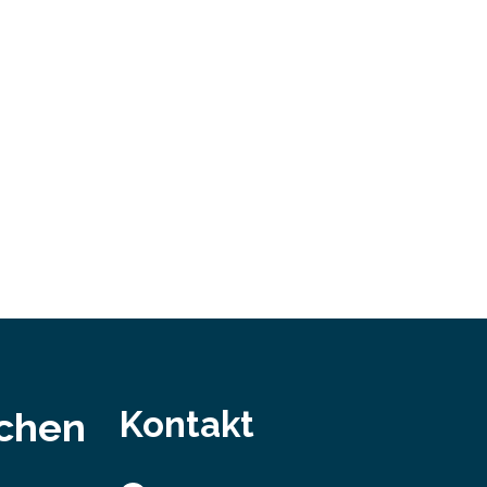
bei…
Kontakt
schen