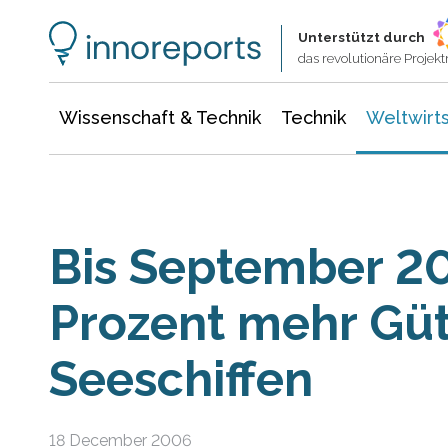
Wissenschaft & Technik
Informationstechnologie
Energie & Elektrotechnik
Unterstützt durch
das revolutionäre Proje
Wissenschaft & Technik
Technik
Weltwirts
Bis September 2
Prozent mehr Güt
Seeschiffen
18 December 2006