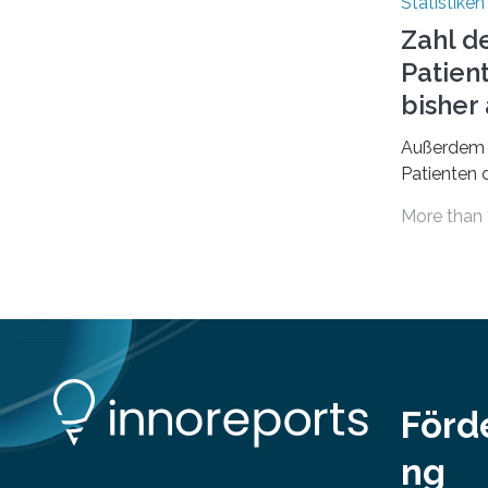
Statistiken
das Bundesinstitut für
Zahl d
Bevölkerungsforschung (BiB)
Patien
untersucht, wie sich der Anteil der
Mietkosten am gesamten Einkommen
bishe
zwischen 1990 und 2020 für
Außerdem 
unterschiedliche Einkommensgruppen
Patienten d
sowie für in Deutschland geborene
Versorgung
Menschen und Zugewanderte
More than 
Jahr 2009 
verändert hat. Das Ergebnis: Während
gesetzlich
Personen mit hohen Einkommen
(oberstes Quintil der Verteilung der
Nettoäquivalenzeinkommen) nur einen
moderaten Anstieg des Mietanteils am
Gesamteinkommen hinnehmen
mussten, nahm die Belastung bei
Menschen mit…
Förd
ng