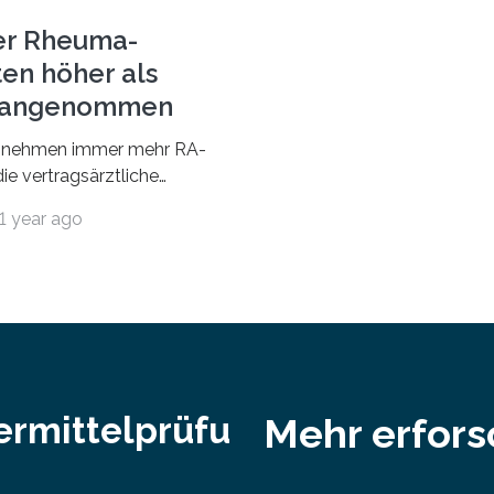
Professorinnen (3 800) und 
er Rheuma-
ten höher als
r angenommen
nehmen immer mehr RA-
ie vertragsärztliche
 in Anspruch. Während im
1 year ago
nur etwa 526.000 (526.211)
…
ermittelprüfu
Mehr erfor