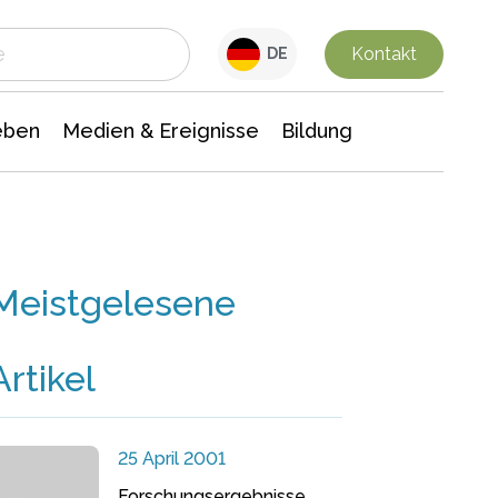
 Leben
Medien & Ereignisse
Interdisziplinäre Forschung
Veranstaltungsnachrichten
n Chemie
Gesellschaftswissenschaften
Kontakt
DE
eben
Medien & Ereignisse
Bildung
Meistgelesene
Artikel
25 April 2001
Forschungsergebnisse