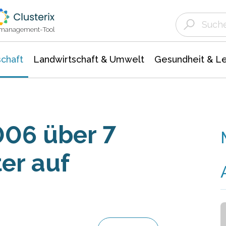
Landwirtschaft & Umwelt
Gesundheit &
Agrar- Forstwissenschaften
Unternehmensmeldungen
Biowissenschafte
Ökologie Umwelt- Naturschutz
ktmanagement-Tool
chaft
Landwirtschaft & Umwelt
Gesundheit & L
006 über 7
er auf