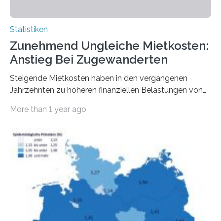
Statistiken
Zunehmend Ungleiche Mietkosten:
Anstieg Bei Zugewanderten
Steigende Mietkosten haben in den vergangenen
Jahrzehnten zu höheren finanziellen Belastungen von
Mietern geführt. In einer aktuellen Studie hat das
More than 1 year ago
Bundesinstitut für Bevölkerungsforschung (BiB)
untersucht, wie sich der Anteil der Mietkosten am
gesamten Einkommen zwischen 1990 und 2020 für
unterschiedliche Einkommensgruppen sowie für in
Deutschland geborene Menschen und Zugewanderte
verändert hat. Das Ergebnis: Während Personen mit
hohen Einkommen (oberstes Quintil der Verteilung der
Nettoäquivalenzeinkommen) nur einen moderaten
Anstieg des Mietanteils am Gesamteinkommen
hinnehmen mussten, nahm die Belastung bei