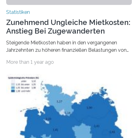
Statistiken
Zunehmend Ungleiche Mietkosten:
Anstieg Bei Zugewanderten
Steigende Mietkosten haben in den vergangenen
Jahrzehnten zu höheren finanziellen Belastungen von
Mietern geführt. In einer aktuellen Studie hat das
More than 1 year ago
Bundesinstitut für Bevölkerungsforschung (BiB)
untersucht, wie sich der Anteil der Mietkosten am
gesamten Einkommen zwischen 1990 und 2020 für
unterschiedliche Einkommensgruppen sowie für in
Deutschland geborene Menschen und Zugewanderte
verändert hat. Das Ergebnis: Während Personen mit
hohen Einkommen (oberstes Quintil der Verteilung der
Nettoäquivalenzeinkommen) nur einen moderaten
Anstieg des Mietanteils am Gesamteinkommen
hinnehmen mussten, nahm die Belastung bei