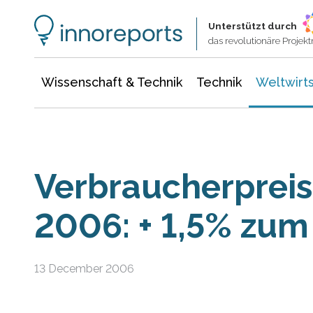
Wissenschaft & Technik
Informationstechnologie
Energie & Elektrotechnik
Unterstützt durch
das revolutionäre Proje
Wissenschaft & Technik
Technik
Weltwirts
Verbraucherprei
2006: + 1,5% zum
13 December 2006