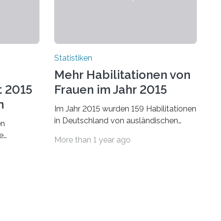
Statistiken
Mehr Habilitationen von
t 2015
Frauen im Jahr 2015
n
Im Jahr 2015 wurden 159 Habilitationen
in Deutschland von ausländischen
en
Wissenschaftlerinnen und
e
More than 1 year ago
Wissenschaftlern erfolgreich beendet.
schafts-
Damit nahm der…
ei
bei…