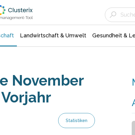
Landwirtschaft & Umwelt
Gesundheit &
Agrar- Forstwissenschaften
Unternehmensmeldungen
Biowissenschafte
Ökologie Umwelt- Naturschutz
ktmanagement-Tool
chaft
Landwirtschaft & Umwelt
Gesundheit & L
se November
 Vorjahr
Statistiken