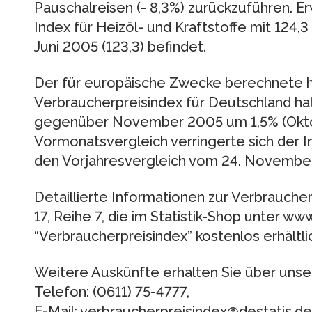
Pauschalreisen (- 8,3%) zurückzuführen. Er
Index für Heizöl- und Kraftstoffe mit 124,
Juni 2005 (123,3) befindet.
Der für europäische Zwecke berechnete h
Verbraucherpreisindex für Deutschland h
gegenüber November 2005 um 1,5% (Oktob
Vormonatsvergleich verringerte sich der I
den Vorjahresvergleich vom 24. November
Detaillierte Informationen zur Verbraucherp
17, Reihe 7, die im Statistik-Shop unter w
“Verbraucherpreisindex” kostenlos erhältlic
Weitere Auskünfte erhalten Sie über uns
Telefon: (0611) 75-4777,
E-Mail: verbraucherpreisindex@destatis.de