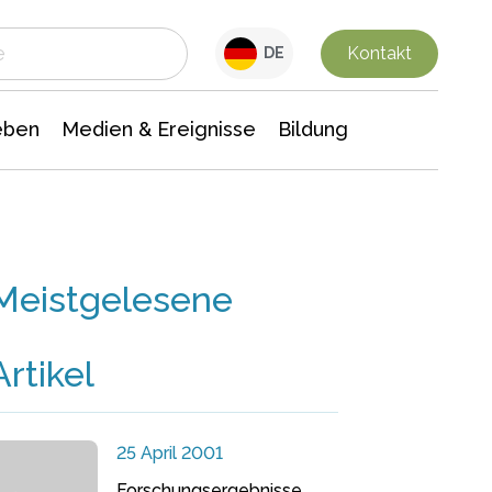
 Leben
Medien & Ereignisse
Interdisziplinäre Forschung
Veranstaltungsnachrichten
n Chemie
Gesellschaftswissenschaften
Kontakt
DE
eben
Medien & Ereignisse
Bildung
Meistgelesene
Artikel
25 April 2001
Forschungsergebnisse