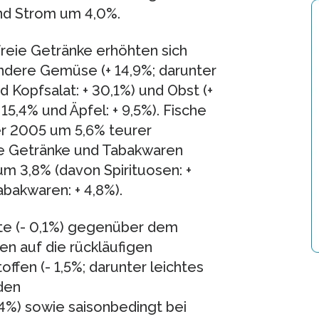
nd Strom um 4,0%.
freie Getränke erhöhten sich
dere Gemüse (+ 14,9%; darunter
d Kopfsalat: + 30,1%) und Obst (+
 15,4% und Äpfel: + 9,5%). Fische
r 2005 um 5,6% teurer
he Getränke und Tabakwaren
 3,8% (davon Spirituosen: +
abakwaren: + 4,8%).
te (- 0,1%) gegenüber dem
n auf die rückläufigen
ffen (- 1,5%; darunter leichtes
 den
4%) sowie saisonbedingt bei