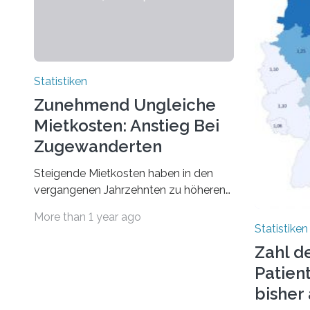
Statistiken
Zunehmend Ungleiche
Mietkosten: Anstieg Bei
Zugewanderten
Steigende Mietkosten haben in den
vergangenen Jahrzehnten zu höheren
finanziellen Belastungen von Mietern
More than 1 year ago
geführt. In einer aktuellen Studie hat
Statistiken
das Bundesinstitut für
Zahl d
Bevölkerungsforschung (BiB)
Patien
untersucht, wie sich der Anteil der
Mietkosten am gesamten Einkommen
bishe
zwischen 1990 und 2020 für