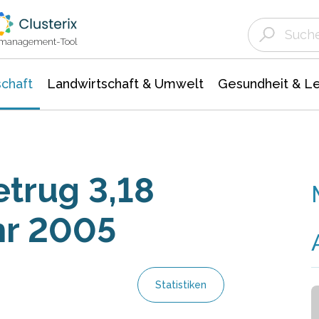
Landwirtschaft & Umwelt
Gesundheit &
Agrar- Forstwissenschaften
Unternehmensmeldungen
Biowissenschafte
Ökologie Umwelt- Naturschutz
ktmanagement-Tool
chaft
Landwirtschaft & Umwelt
Gesundheit & L
etrug 3,18
hr 2005
Statistiken