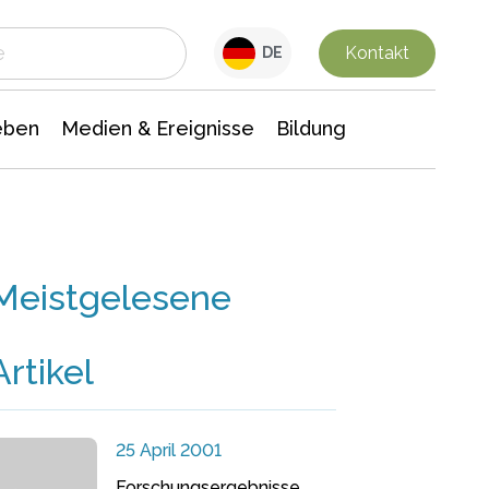
 Leben
Medien & Ereignisse
Interdisziplinäre Forschung
Veranstaltungsnachrichten
n Chemie
Gesellschaftswissenschaften
Kontakt
DE
eben
Medien & Ereignisse
Bildung
Meistgelesene
Artikel
25 April 2001
Forschungsergebnisse