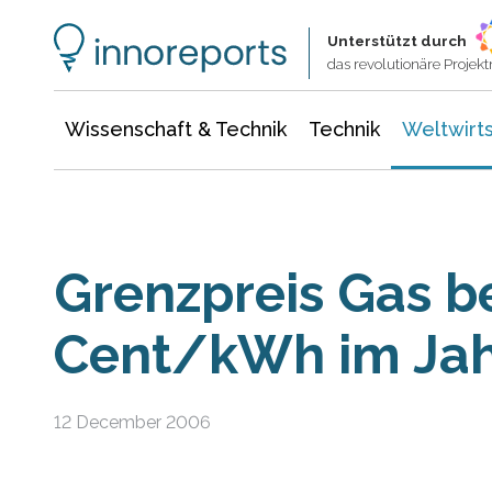
Wissenschaft & Technik
Informationstechnologie
Energie & Elektrotechnik
Unterstützt durch
das revolutionäre Proje
Wissenschaft & Technik
Technik
Weltwirts
Grenzpreis Gas b
Cent/kWh im Ja
12 December 2006