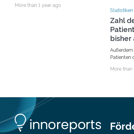
finanziellen Belastungen von Mietern
More than 1 year ago
geführt. In einer aktuellen Studie hat
Statistiken
das Bundesinstitut für
Zahl d
Bevölkerungsforschung (BiB)
Patien
untersucht, wie sich der Anteil der
Mietkosten am gesamten Einkommen
bishe
zwischen 1990 und 2020 für
Außerdem 
unterschiedliche Einkommensgruppen
Patienten d
sowie für in Deutschland geborene
Versorgung
Menschen und Zugewanderte
More than 
Jahr 2009 
verändert hat. Das Ergebnis: Während
gesetzlich
Personen mit hohen Einkommen
(oberstes Quintil der Verteilung der
Nettoäquivalenzeinkommen) nur einen
moderaten Anstieg des Mietanteils am
Gesamteinkommen hinnehmen
mussten, nahm die Belastung bei
Menschen mit…
Förd