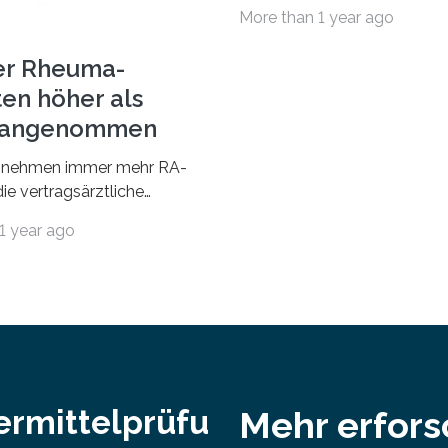
Fächergruppe Rechts-, Wirt
More than 1 year ago
und Sozialwissenschaften b
Professorinnen (3 800) und 
er Rheuma-
ten höher als
r angenommen
nehmen immer mehr RA-
ie vertragsärztliche
 in Anspruch. Während im
1 year ago
nur etwa 526.000 (526.211)
…
ermittelprüfu
Mehr erfor