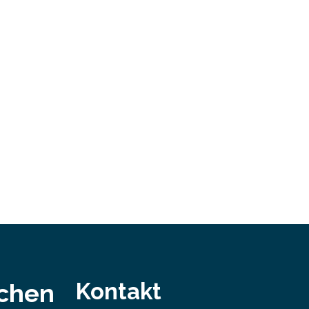
schafts-
Damit nahm der…
ei
bei…
Kontakt
schen