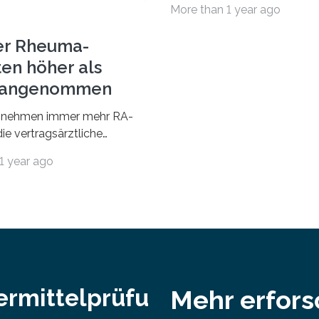
More than 1 year ago
und Sozialwissenschaften b
Professorinnen (3 800) und 
er Rheuma-
ten höher als
r angenommen
nehmen immer mehr RA-
ie vertragsärztliche
 in Anspruch. Während im
1 year ago
nur etwa 526.000 (526.211)
…
ermittelprüfu
Mehr erfor