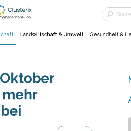
Landwirtschaft & Umwelt
Gesundheit &
Agrar- Forstwissenschaften
Unternehmensmeldungen
Biowissenschafte
Ökologie Umwelt- Naturschutz
ktmanagement-Tool
chaft
Landwirtschaft & Umwelt
Gesundheit & L
 Oktober
% mehr
bei