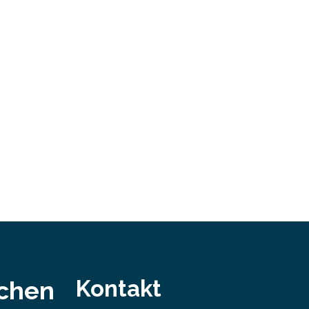
Damit nahm der…
ei
bei…
Kontakt
schen