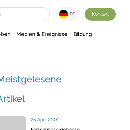
 Leben
Medien & Ereignisse
Interdisziplinäre Forschung
Veranstaltungsnachrichten
n Chemie
Gesellschaftswissenschaften
Kontakt
DE
eben
Medien & Ereignisse
Bildung
Meistgelesene
Artikel
25 April 2001
Forschungsergebnisse