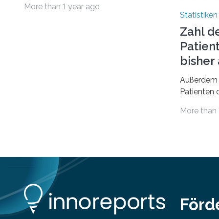
More than 1 year ago
geführt. In einer aktuellen Studie hat
Statistiken
das Bundesinstitut für
Zahl d
Bevölkerungsforschung (BiB)
Patien
untersucht, wie sich der Anteil der
Mietkosten am gesamten Einkommen
bishe
zwischen 1990 und 2020 für
Außerdem 
unterschiedliche Einkommensgruppen
Patienten d
sowie für in Deutschland geborene
Versorgung
Menschen und Zugewanderte
More than 
Jahr 2009 
verändert hat. Das Ergebnis: Während
gesetzlich
Personen mit hohen Einkommen
(oberstes Quintil der Verteilung der
Nettoäquivalenzeinkommen) nur einen
moderaten Anstieg des Mietanteils am
Gesamteinkommen hinnehmen
mussten, nahm die Belastung bei
Menschen mit…
Förd