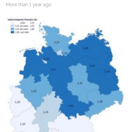
Mietern geführt. In einer aktuellen Studie hat das
More than 1 year ago
Bundesinstitut für Bevölkerungsforschung (BiB)
untersucht, wie sich der Anteil der Mietkosten am
gesamten Einkommen zwischen 1990 und 2020 für
unterschiedliche Einkommensgruppen sowie für in
Deutschland geborene Menschen und Zugewanderte
verändert hat. Das Ergebnis: Während Personen mit
hohen Einkommen (oberstes Quintil der Verteilung der
Nettoäquivalenzeinkommen) nur einen moderaten
Anstieg des Mietanteils am Gesamteinkommen
hinnehmen mussten, nahm die Belastung bei
Menschen mit…