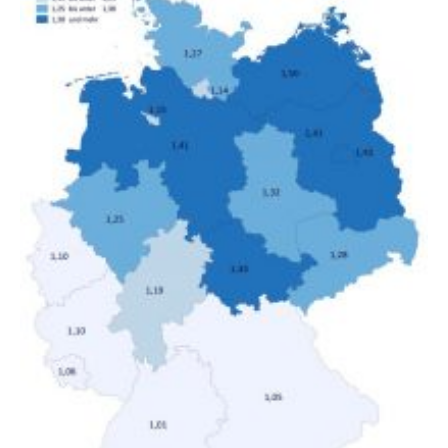
unterschiedliche Einkommensgruppen sowie für in
Deutschland geborene Menschen und Zugewanderte
verändert hat. Das Ergebnis: Während Personen mit
hohen Einkommen (oberstes Quintil der Verteilung der
Nettoäquivalenzeinkommen) nur einen moderaten
Anstieg des Mietanteils am Gesamteinkommen
hinnehmen mussten, nahm die Belastung bei
Menschen mit…