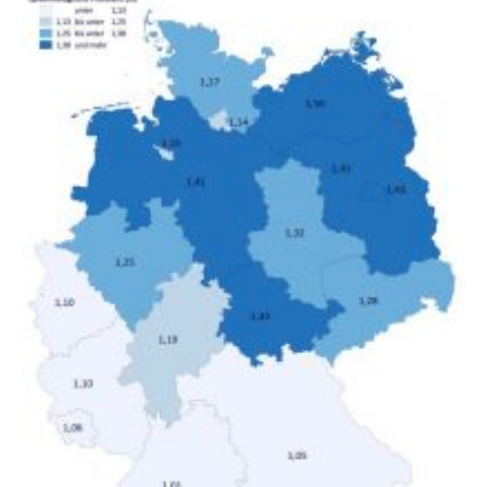
gesamten Einkommen zwischen 1990 und 2020 für
unterschiedliche Einkommensgruppen sowie für in
Deutschland geborene Menschen und Zugewanderte
verändert hat. Das Ergebnis: Während Personen mit
hohen Einkommen (oberstes Quintil der Verteilung der
Nettoäquivalenzeinkommen) nur einen moderaten
Anstieg des Mietanteils am Gesamteinkommen
hinnehmen mussten, nahm die Belastung bei
Menschen mit…