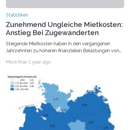
Statistiken
Zunehmend Ungleiche Mietkosten:
Anstieg Bei Zugewanderten
Steigende Mietkosten haben in den vergangenen
Jahrzehnten zu höheren finanziellen Belastungen von
Mietern geführt. In einer aktuellen Studie hat das
More than 1 year ago
Bundesinstitut für Bevölkerungsforschung (BiB)
untersucht, wie sich der Anteil der Mietkosten am
gesamten Einkommen zwischen 1990 und 2020 für
unterschiedliche Einkommensgruppen sowie für in
Deutschland geborene Menschen und Zugewanderte
verändert hat. Das Ergebnis: Während Personen mit
hohen Einkommen (oberstes Quintil der Verteilung der
Nettoäquivalenzeinkommen) nur einen moderaten
Anstieg des Mietanteils am Gesamteinkommen
hinnehmen mussten, nahm die Belastung bei