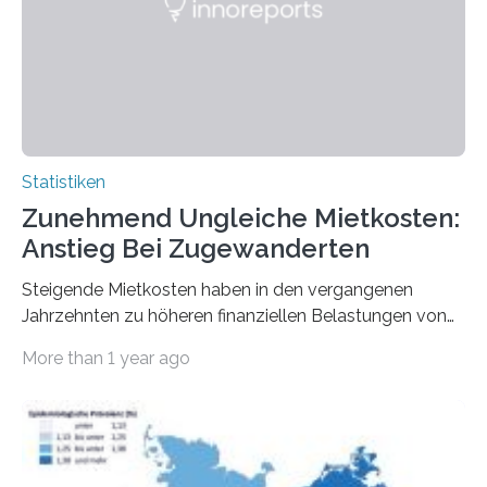
Statistiken
Zunehmend Ungleiche Mietkosten:
Anstieg Bei Zugewanderten
Steigende Mietkosten haben in den vergangenen
Jahrzehnten zu höheren finanziellen Belastungen von
Mietern geführt. In einer aktuellen Studie hat das
More than 1 year ago
Bundesinstitut für Bevölkerungsforschung (BiB)
untersucht, wie sich der Anteil der Mietkosten am
gesamten Einkommen zwischen 1990 und 2020 für
unterschiedliche Einkommensgruppen sowie für in
Deutschland geborene Menschen und Zugewanderte