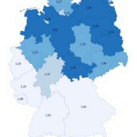
verändert hat. Das Ergebnis: Während Personen mit
hohen Einkommen (oberstes Quintil der Verteilung der
Nettoäquivalenzeinkommen) nur einen moderaten
Anstieg des Mietanteils am Gesamteinkommen
hinnehmen mussten, nahm die Belastung bei
Menschen mit…