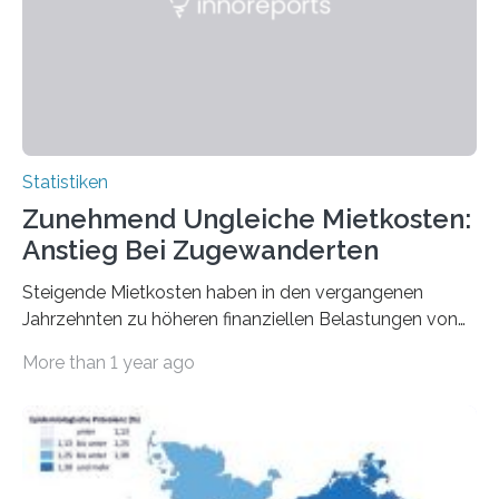
Statistiken
Zunehmend Ungleiche Mietkosten:
Anstieg Bei Zugewanderten
Steigende Mietkosten haben in den vergangenen
Jahrzehnten zu höheren finanziellen Belastungen von
Mietern geführt. In einer aktuellen Studie hat das
More than 1 year ago
Bundesinstitut für Bevölkerungsforschung (BiB)
untersucht, wie sich der Anteil der Mietkosten am
gesamten Einkommen zwischen 1990 und 2020 für
unterschiedliche Einkommensgruppen sowie für in
Deutschland geborene Menschen und Zugewanderte