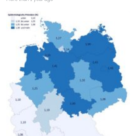
Bundesinstitut für Bevölkerungsforschung (BiB)
untersucht, wie sich der Anteil der Mietkosten am
gesamten Einkommen zwischen 1990 und 2020 für
unterschiedliche Einkommensgruppen sowie für in
Deutschland geborene Menschen und Zugewanderte
verändert hat. Das Ergebnis: Während Personen mit
hohen Einkommen (oberstes Quintil der Verteilung der
Nettoäquivalenzeinkommen) nur einen moderaten
Anstieg des Mietanteils am Gesamteinkommen
hinnehmen mussten, nahm die Belastung bei
Menschen mit…