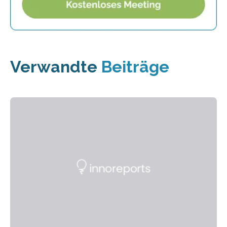
Verwandte
Beiträge