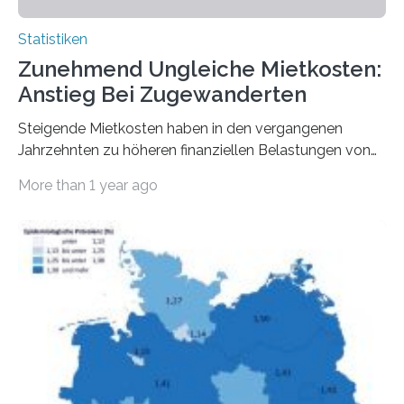
Statistiken
Zunehmend Ungleiche Mietkosten:
Anstieg Bei Zugewanderten
Steigende Mietkosten haben in den vergangenen
Jahrzehnten zu höheren finanziellen Belastungen von
Mietern geführt. In einer aktuellen Studie hat das
More than 1 year ago
Bundesinstitut für Bevölkerungsforschung (BiB)
untersucht, wie sich der Anteil der Mietkosten am
gesamten Einkommen zwischen 1990 und 2020 für
unterschiedliche Einkommensgruppen sowie für in
Deutschland geborene Menschen und Zugewanderte
verändert hat. Das Ergebnis: Während Personen mit
hohen Einkommen (oberstes Quintil der Verteilung der
Nettoäquivalenzeinkommen) nur einen moderaten
Anstieg des Mietanteils am Gesamteinkommen
hinnehmen mussten, nahm die Belastung bei