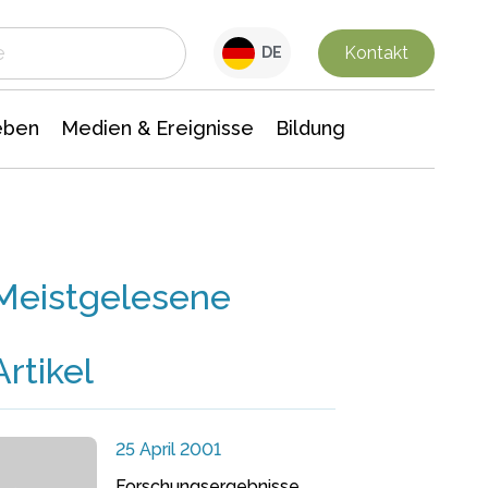
 Leben
Medien & Ereignisse
Interdisziplinäre Forschung
Veranstaltungsnachrichten
n Chemie
Gesellschaftswissenschaften
Kontakt
DE
eben
Medien & Ereignisse
Bildung
Meistgelesene
Artikel
25 April 2001
Forschungsergebnisse