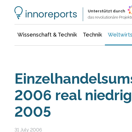
Wissenschaft & Technik
Informationstechnologie
Energie & Elektrotechnik
Unterstützt durch
das revolutionäre Proje
Wissenschaft & Technik
Technik
Weltwirts
Einzelhandelsums
2006 real niedrig
2005
31 July 2006