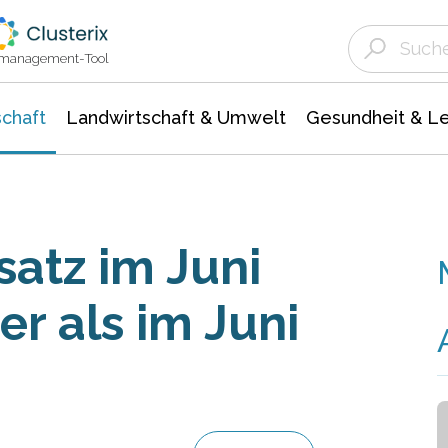
Landwirtschaft & Umwelt
Gesundheit &
Agrar- Forstwissenschaften
Unternehmensmeldungen
Biowissenschafte
Ökologie Umwelt- Naturschutz
ktmanagement-Tool
chaft
Landwirtschaft & Umwelt
Gesundheit & L
atz im Juni
er als im Juni