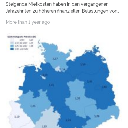
Steigende Mietkosten haben in den vergangenen
Jahrzehnten zu höheren finanziellen Belastungen von
Mietern geführt. In einer aktuellen Studie hat das
More than 1 year ago
Bundesinstitut für Bevölkerungsforschung (BiB)
untersucht, wie sich der Anteil der Mietkosten am
gesamten Einkommen zwischen 1990 und 2020 für
unterschiedliche Einkommensgruppen sowie für in
Deutschland geborene Menschen und Zugewanderte
verändert hat. Das Ergebnis: Während Personen mit
hohen Einkommen (oberstes Quintil der Verteilung der
Nettoäquivalenzeinkommen) nur einen moderaten
Anstieg des Mietanteils am Gesamteinkommen
hinnehmen mussten, nahm die Belastung bei
Menschen mit…