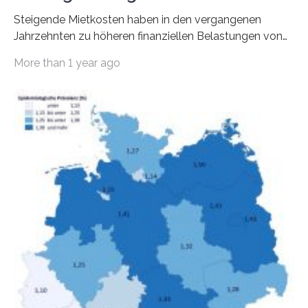
Steigende Mietkosten haben in den vergangenen
Jahrzehnten zu höheren finanziellen Belastungen von
Mietern geführt. In einer aktuellen Studie hat das
More than 1 year ago
Bundesinstitut für Bevölkerungsforschung (BiB)
untersucht, wie sich der Anteil der Mietkosten am
gesamten Einkommen zwischen 1990 und 2020 für
unterschiedliche Einkommensgruppen sowie für in
Deutschland geborene Menschen und Zugewanderte
verändert hat. Das Ergebnis: Während Personen mit
hohen Einkommen (oberstes Quintil der Verteilung der
Nettoäquivalenzeinkommen) nur einen moderaten
Anstieg des Mietanteils am Gesamteinkommen
hinnehmen mussten, nahm die Belastung bei
Menschen mit…