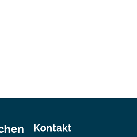
Damit nahm der…
ei
bei…
Kontakt
schen