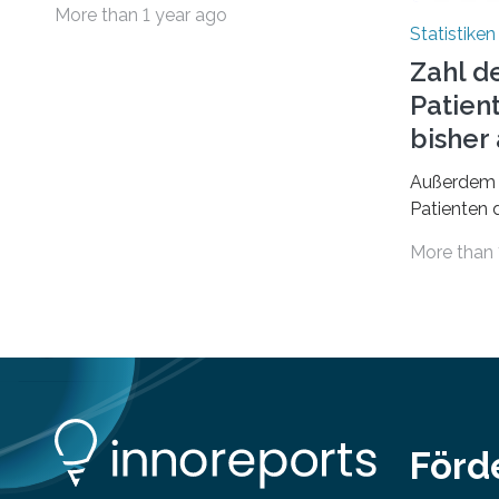
More than 1 year ago
geführt. In einer aktuellen Studie hat
Statistiken
das Bundesinstitut für
Zahl d
Bevölkerungsforschung (BiB)
Patien
untersucht, wie sich der Anteil der
Mietkosten am gesamten Einkommen
bishe
zwischen 1990 und 2020 für
Außerdem 
unterschiedliche Einkommensgruppen
Patienten d
sowie für in Deutschland geborene
Versorgung
Menschen und Zugewanderte
More than 
Jahr 2009 
verändert hat. Das Ergebnis: Während
gesetzlich
Personen mit hohen Einkommen
(oberstes Quintil der Verteilung der
Nettoäquivalenzeinkommen) nur einen
moderaten Anstieg des Mietanteils am
Gesamteinkommen hinnehmen
mussten, nahm die Belastung bei
Menschen mit…
Förd