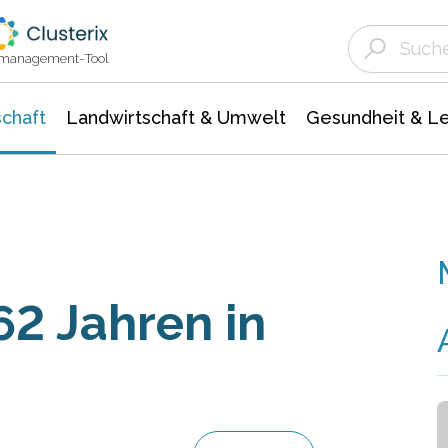
Landwirtschaft & Umwelt
Gesundheit &
Agrar- Forstwissenschaften
Unternehmensmeldungen
Biowissenschafte
Ökologie Umwelt- Naturschutz
ktmanagement-Tool
chaft
Landwirtschaft & Umwelt
Gesundheit & L
62 Jahren in