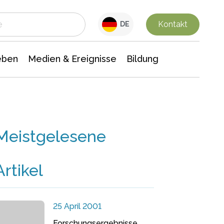
 Leben
Medien & Ereignisse
Interdisziplinäre Forschung
Veranstaltungsnachrichten
n Chemie
Gesellschaftswissenschaften
Kontakt
DE
eben
Medien & Ereignisse
Bildung
Meistgelesene
Artikel
25 April 2001
Forschungsergebnisse