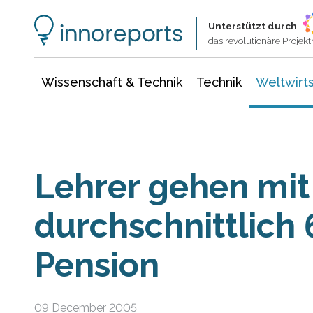
Wissenschaft & Technik
Informationstechnologie
Energie & Elektrotechnik
Unterstützt durch
das revolutionäre Proje
Wissenschaft & Technik
Technik
Weltwirts
Lehrer gehen mit
durchschnittlich 
Pension
09 December 2005