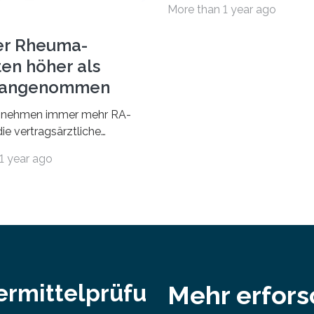
More than 1 year ago
und Sozialwissenschaften b
Professorinnen (3 800) und 
er Rheuma-
ten höher als
r angenommen
nehmen immer mehr RA-
ie vertragsärztliche
 in Anspruch. Während im
1 year ago
nur etwa 526.000 (526.211)
…
ermittelprüfu
Mehr erfor