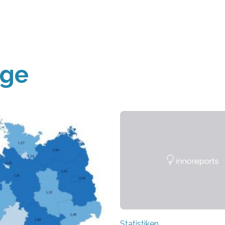
äge
Statistiken