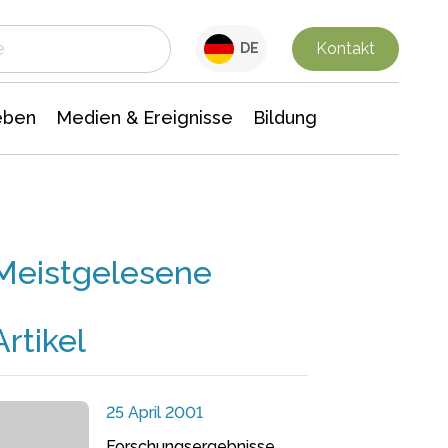
 Leben
Medien & Ereignisse
Interdisziplinäre Forschung
Veranstaltungsnachrichten
n Chemie
Gesellschaftswissenschaften
Kontakt
DE
eben
Medien & Ereignisse
Bildung
Meistgelesene
Artikel
25 April 2001
Forschungsergebnisse