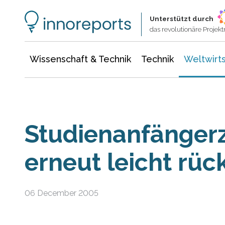
Wissenschaft & Technik
Informationstechnologie
Energie & Elektrotechnik
Unterstützt durch
das revolutionäre Proje
Wissenschaft & Technik
Technik
Weltwirts
Studienanfänger
erneut leicht rüc
06 December 2005