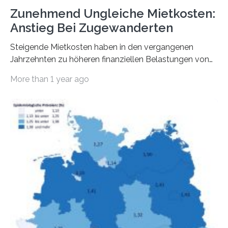
Zunehmend Ungleiche Mietkosten:
Anstieg Bei Zugewanderten
Steigende Mietkosten haben in den vergangenen
Jahrzehnten zu höheren finanziellen Belastungen von
Mietern geführt. In einer aktuellen Studie hat das
More than 1 year ago
Bundesinstitut für Bevölkerungsforschung (BiB)
untersucht, wie sich der Anteil der Mietkosten am
gesamten Einkommen zwischen 1990 und 2020 für
unterschiedliche Einkommensgruppen sowie für in
Deutschland geborene Menschen und Zugewanderte
verändert hat. Das Ergebnis: Während Personen mit
hohen Einkommen (oberstes Quintil der Verteilung der
Nettoäquivalenzeinkommen) nur einen moderaten
Anstieg des Mietanteils am Gesamteinkommen
hinnehmen mussten, nahm die Belastung bei
Menschen mit…