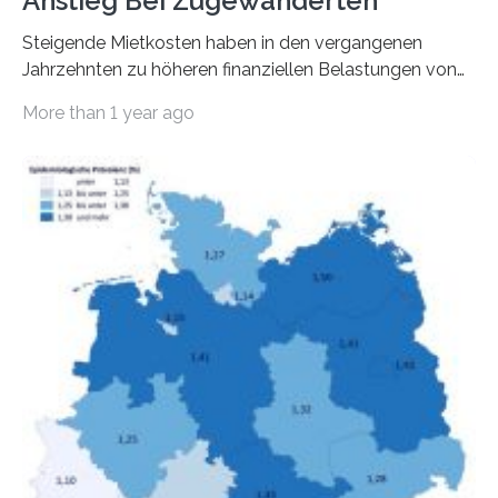
Anstieg Bei Zugewanderten
Steigende Mietkosten haben in den vergangenen
Jahrzehnten zu höheren finanziellen Belastungen von
Mietern geführt. In einer aktuellen Studie hat das
More than 1 year ago
Bundesinstitut für Bevölkerungsforschung (BiB)
untersucht, wie sich der Anteil der Mietkosten am
gesamten Einkommen zwischen 1990 und 2020 für
unterschiedliche Einkommensgruppen sowie für in
Deutschland geborene Menschen und Zugewanderte
verändert hat. Das Ergebnis: Während Personen mit
hohen Einkommen (oberstes Quintil der Verteilung der
Nettoäquivalenzeinkommen) nur einen moderaten
Anstieg des Mietanteils am Gesamteinkommen
hinnehmen mussten, nahm die Belastung bei
Menschen mit…