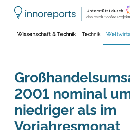
Wissenschaft & Technik
Informationstechnologie
Energie & Elektrotechnik
Unterstützt durch
das revolutionäre Proje
Wissenschaft & Technik
Technik
Weltwirts
Großhandelsumsa
2001 nominal um
niedriger als im
Vorjahresmonat