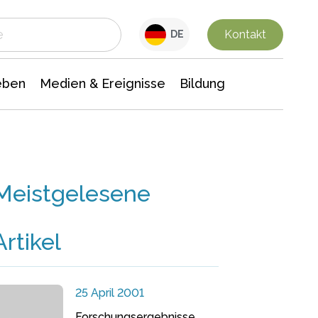
 Leben
Medien & Ereignisse
Interdisziplinäre Forschung
Veranstaltungsnachrichten
n Chemie
Gesellschaftswissenschaften
Kontakt
DE
eben
Medien & Ereignisse
Bildung
Meistgelesene
Artikel
25 April 2001
Forschungsergebnisse