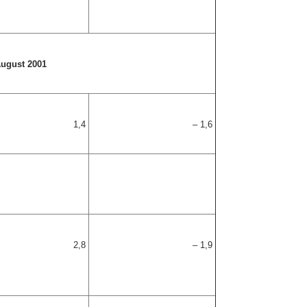
August 2001
1,4
– 1,6
2,8
– 1,9