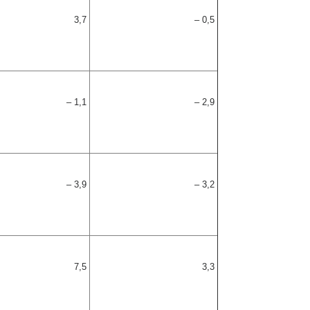
3,7
– 0,5
– 1,1
– 2,9
– 3,9
– 3,2
7,5
3,3