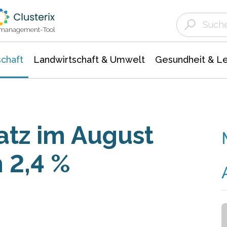
Landwirtschaft & Umwelt
Gesundheit &
Agrar- Forstwissenschaften
Unternehmensmeldungen
Biowissenschafte
Ökologie Umwelt- Naturschutz
ktmanagement-Tool
chaft
Landwirtschaft & Umwelt
Gesundheit & L
tz im August
 2,4 %