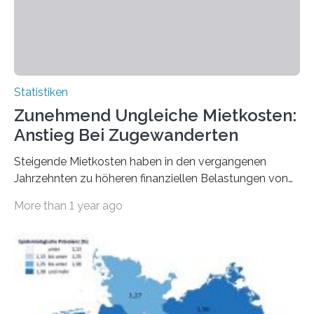
Statistiken
Zunehmend Ungleiche Mietkosten:
Anstieg Bei Zugewanderten
Steigende Mietkosten haben in den vergangenen
Jahrzehnten zu höheren finanziellen Belastungen von
Mietern geführt. In einer aktuellen Studie hat das
More than 1 year ago
Bundesinstitut für Bevölkerungsforschung (BiB)
untersucht, wie sich der Anteil der Mietkosten am
gesamten Einkommen zwischen 1990 und 2020 für
unterschiedliche Einkommensgruppen sowie für in
Deutschland geborene Menschen und Zugewanderte
verändert hat. Das Ergebnis: Während Personen mit
hohen Einkommen (oberstes Quintil der Verteilung der