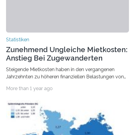
Statistiken
Zunehmend Ungleiche Mietkosten:
Anstieg Bei Zugewanderten
Steigende Mietkosten haben in den vergangenen
Jahrzehnten zu höheren finanziellen Belastungen von
Mietern geführt. In einer aktuellen Studie hat das
More than 1 year ago
Bundesinstitut für Bevölkerungsforschung (BiB)
untersucht, wie sich der Anteil der Mietkosten am
gesamten Einkommen zwischen 1990 und 2020 für
unterschiedliche Einkommensgruppen sowie für in
Deutschland geborene Menschen und Zugewanderte
verändert hat. Das Ergebnis: Während Personen mit
hohen Einkommen (oberstes Quintil der Verteilung der