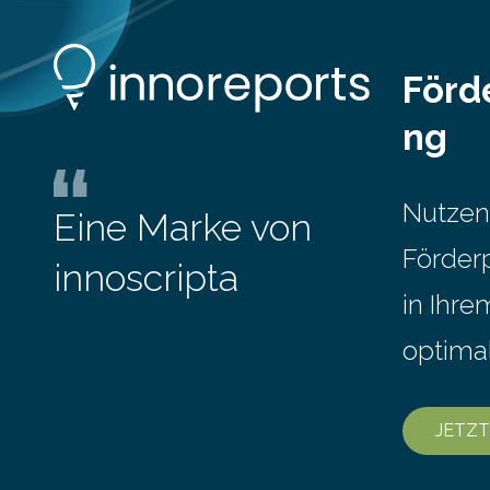
Gesamteinkommen hinnehmen
mussten, nahm die Belastung bei
Menschen mit…
Förd
ng
Nutzen
Eine Marke von
Förder
innoscripta
in Ihr
optima
JETZT