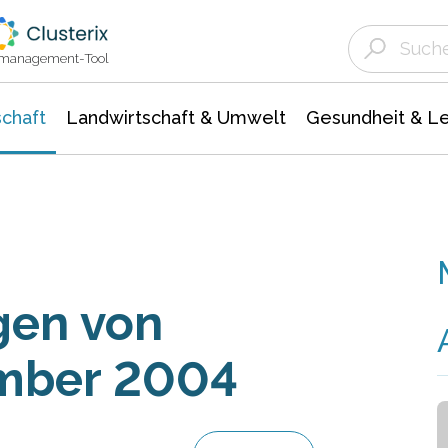
Landwirtschaft & Umwelt
Gesundheit &
Agrar- Forstwissenschaften
Unternehmensmeldungen
Biowissenschafte
Ökologie Umwelt- Naturschutz
ktmanagement-Tool
chaft
Landwirtschaft & Umwelt
Gesundheit & L
en von
ember 2004