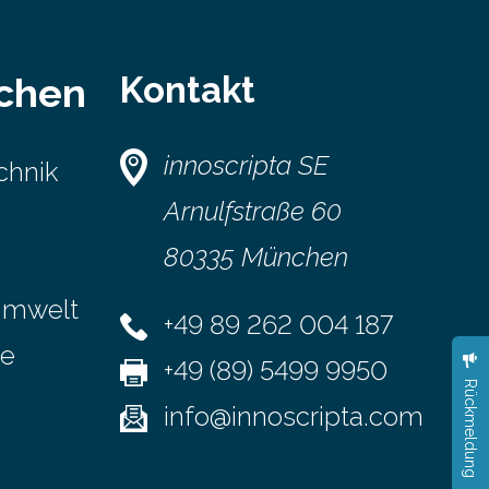
Kontakt
schen
innoscripta SE
chnik
Arnulfstraße 60
80335 München
Umwelt
+49 89 262 004 187
se
+49 (89) 5499 9950
Rückmeldung
info@innoscripta.com