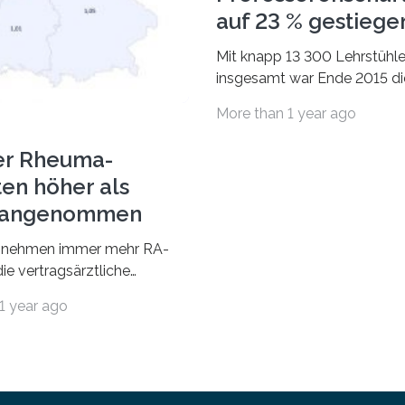
auf 23 % gestiege
Mit knapp 13 300 Lehrstühl
insgesamt war Ende 2015 di
Fächergruppe Rechts-, Wirt
More than 1 year ago
und Sozialwissenschaften b
Professorinnen (3 800) und 
er Rheuma-
ten höher als
r angenommen
nehmen immer mehr RA-
ie vertragsärztliche
 in Anspruch. Während im
1 year ago
nur etwa 526.000 (526.211)
…