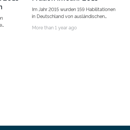
n
Im Jahr 2015 wurden 159 Habilitationen
in Deutschland von ausländischen
en
Wissenschaftlerinnen und
e
More than 1 year ago
Wissenschaftlern erfolgreich beendet.
schafts-
Damit nahm der…
ei
bei…