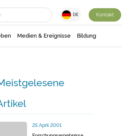
 Leben
Medien & Ereignisse
Interdisziplinäre Forschung
Veranstaltungsnachrichten
n Chemie
Gesellschaftswissenschaften
Kontakt
DE
eben
Medien & Ereignisse
Bildung
Meistgelesene
Artikel
25 April 2001
Forschungsergebnisse