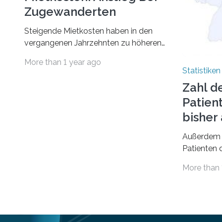
Zugewanderten
Steigende Mietkosten haben in den
vergangenen Jahrzehnten zu höheren
finanziellen Belastungen von Mietern
More than 1 year ago
geführt. In einer aktuellen Studie hat
Statistiken
das Bundesinstitut für
Zahl d
Bevölkerungsforschung (BiB)
Patien
untersucht, wie sich der Anteil der
Mietkosten am gesamten Einkommen
bishe
zwischen 1990 und 2020 für
Außerdem 
unterschiedliche Einkommensgruppen
Patienten d
sowie für in Deutschland geborene
Versorgung
Menschen und Zugewanderte
More than 
Jahr 2009 
verändert hat. Das Ergebnis: Während
gesetzlich
Personen mit hohen Einkommen
(oberstes Quintil der Verteilung der
Nettoäquivalenzeinkommen) nur einen
moderaten Anstieg des Mietanteils am