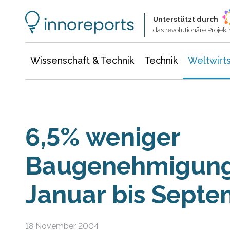
Wissenschaft & Technik
Informationstechnologie
Energie & Elektrotechnik
Unterstützt durch
das revolutionäre Proje
Wissenschaft & Technik
Technik
Weltwirts
6,5% weniger
Baugenehmigung
Januar bis Sept
18 November 2004