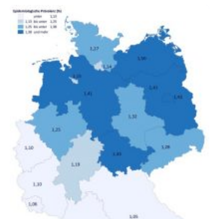
untersucht, wie sich der Anteil der Mietkosten am
gesamten Einkommen zwischen 1990 und 2020 für
unterschiedliche Einkommensgruppen sowie für in
Deutschland geborene Menschen und Zugewanderte
verändert hat. Das Ergebnis: Während Personen mit
hohen Einkommen (oberstes Quintil der Verteilung der
Nettoäquivalenzeinkommen) nur einen moderaten
Anstieg des Mietanteils am Gesamteinkommen
hinnehmen mussten, nahm die Belastung bei
Menschen mit…