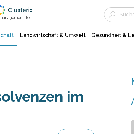
Landwirtschaft & Umwelt
Gesundheit &
Agrar- Forstwissenschaften
Unternehmensmeldungen
Biowissenschafte
Ökologie Umwelt- Naturschutz
ktmanagement-Tool
chaft
Landwirtschaft & Umwelt
Gesundheit & L
olvenzen im