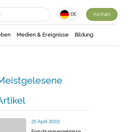
 Leben
Medien & Ereignisse
Interdisziplinäre Forschung
Veranstaltungsnachrichten
n Chemie
Gesellschaftswissenschaften
Kontakt
DE
eben
Medien & Ereignisse
Bildung
Meistgelesene
Artikel
25 April 2001
Forschungsergebnisse