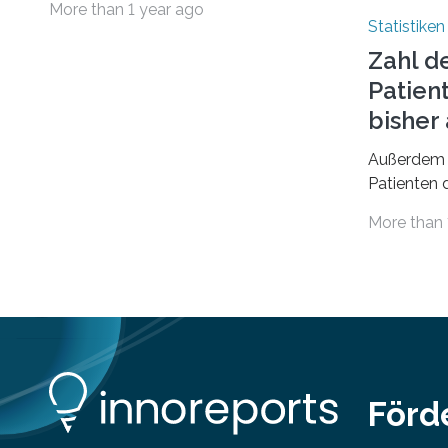
More than 1 year ago
geführt. In einer aktuellen Studie hat
Statistiken
das Bundesinstitut für
Zahl d
Bevölkerungsforschung (BiB)
Patien
untersucht, wie sich der Anteil der
Mietkosten am gesamten Einkommen
bishe
zwischen 1990 und 2020 für
Außerdem 
unterschiedliche Einkommensgruppen
Patienten d
sowie für in Deutschland geborene
Versorgung
Menschen und Zugewanderte
More than 
Jahr 2009 
verändert hat. Das Ergebnis: Während
gesetzlich
Personen mit hohen Einkommen
(oberstes Quintil der Verteilung der
Nettoäquivalenzeinkommen) nur einen
moderaten Anstieg des Mietanteils am
Gesamteinkommen hinnehmen
mussten, nahm die Belastung bei
Menschen mit…
Förd