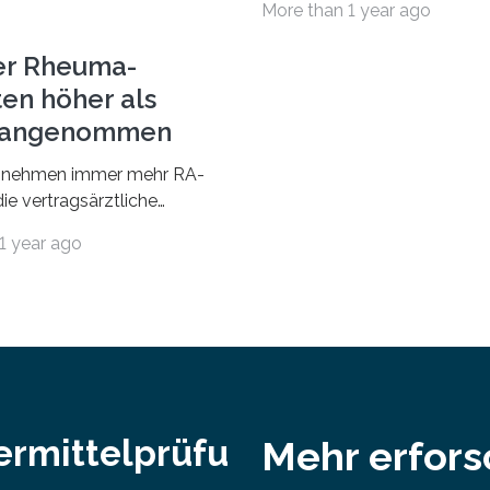
More than 1 year ago
und Sozialwissenschaften b
Professorinnen (3 800) und 
er Rheuma-
ten höher als
r angenommen
nehmen immer mehr RA-
ie vertragsärztliche
 in Anspruch. Während im
1 year ago
nur etwa 526.000 (526.211)
…
ermittelprüfu
Mehr erfor