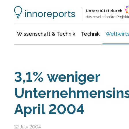
Wissenschaft & Technik
Informationstechnologie
Energie & Elektrotechnik
Unterstützt durch
das revolutionäre Proje
Wissenschaft & Technik
Technik
Weltwirts
3,1% weniger
Unternehmensins
April 2004
12 July 2004