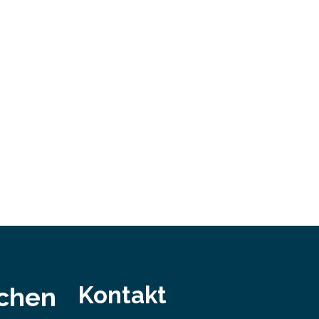
Damit nahm der…
ei
bei…
Kontakt
schen