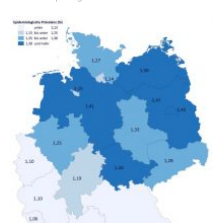
Bundesinstitut für Bevölkerungsforschung (BiB)
untersucht, wie sich der Anteil der Mietkosten am
gesamten Einkommen zwischen 1990 und 2020 für
unterschiedliche Einkommensgruppen sowie für in
Deutschland geborene Menschen und Zugewanderte
verändert hat. Das Ergebnis: Während Personen mit
hohen Einkommen (oberstes Quintil der Verteilung der
Nettoäquivalenzeinkommen) nur einen moderaten
Anstieg des Mietanteils am Gesamteinkommen
hinnehmen mussten, nahm die Belastung bei
Menschen mit…