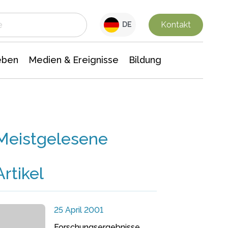
 Leben
Medien & Ereignisse
Interdisziplinäre Forschung
Veranstaltungsnachrichten
n Chemie
Gesellschaftswissenschaften
Kontakt
DE
eben
Medien & Ereignisse
Bildung
Meistgelesene
Artikel
25 April 2001
Forschungsergebnisse