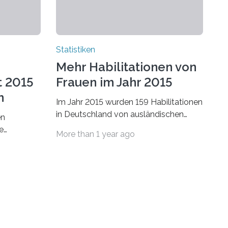
Statistiken
Mehr Habilitationen von
t 2015
Frauen im Jahr 2015
n
Im Jahr 2015 wurden 159 Habilitationen
in Deutschland von ausländischen
en
Wissenschaftlerinnen und
e
More than 1 year ago
Wissenschaftlern erfolgreich beendet.
schafts-
Damit nahm der…
ei
bei…