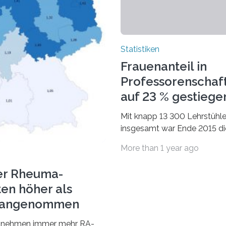
Statistiken
Frauenanteil in
Professorenschaf
auf 23 % gestiege
Mit knapp 13 300 Lehrstühl
insgesamt war Ende 2015 di
Fächergruppe Rechts-, Wirt
More than 1 year ago
und Sozialwissenschaften b
Professorinnen (3 800) und 
er Rheuma-
ten höher als
r angenommen
nehmen immer mehr RA-