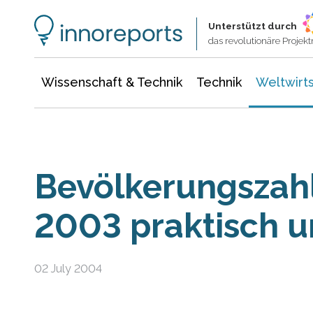
Wissenschaft & Technik
Informationstechnologie
Energie & Elektrotechnik
Unterstützt durch
das revolutionäre Proje
Wissenschaft & Technik
Technik
Weltwirts
Bevölkerungszahl
2003 praktisch u
02 July 2004