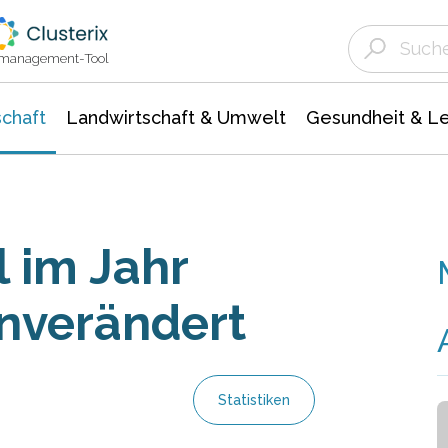
Landwirtschaft & Umwelt
Gesundheit &
Agrar- Forstwissenschaften
Unternehmensmeldungen
Biowissenschafte
Ökologie Umwelt- Naturschutz
ktmanagement-Tool
chaft
Landwirtschaft & Umwelt
Gesundheit & L
 im Jahr
nverändert
Statistiken