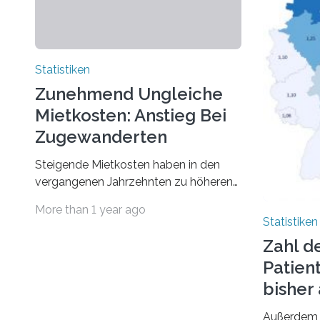
Statistiken
Zunehmend Ungleiche
Mietkosten: Anstieg Bei
Zugewanderten
Steigende Mietkosten haben in den
vergangenen Jahrzehnten zu höheren
finanziellen Belastungen von Mietern
More than 1 year ago
geführt. In einer aktuellen Studie hat
Statistiken
das Bundesinstitut für
Zahl d
Bevölkerungsforschung (BiB)
Patien
untersucht, wie sich der Anteil der
Mietkosten am gesamten Einkommen
bishe
zwischen 1990 und 2020 für
Außerdem 
unterschiedliche Einkommensgruppen