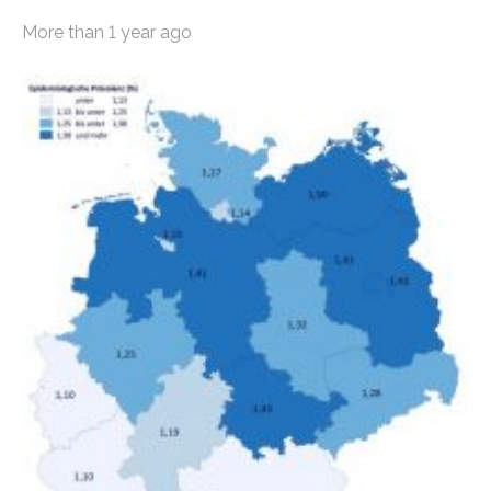
Mietern geführt. In einer aktuellen Studie hat das
More than 1 year ago
Bundesinstitut für Bevölkerungsforschung (BiB)
untersucht, wie sich der Anteil der Mietkosten am
gesamten Einkommen zwischen 1990 und 2020 für
unterschiedliche Einkommensgruppen sowie für in
Deutschland geborene Menschen und Zugewanderte
verändert hat. Das Ergebnis: Während Personen mit
hohen Einkommen (oberstes Quintil der Verteilung der
Nettoäquivalenzeinkommen) nur einen moderaten
Anstieg des Mietanteils am Gesamteinkommen
hinnehmen mussten, nahm die Belastung bei
Menschen mit…