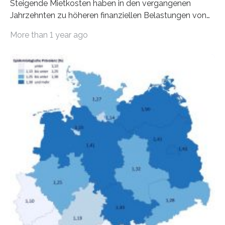
Steigende Mietkosten haben in den vergangenen
Jahrzehnten zu höheren finanziellen Belastungen von
Mietern geführt. In einer aktuellen Studie hat das
More than 1 year ago
Bundesinstitut für Bevölkerungsforschung (BiB)
untersucht, wie sich der Anteil der Mietkosten am
gesamten Einkommen zwischen 1990 und 2020 für
unterschiedliche Einkommensgruppen sowie für in
Deutschland geborene Menschen und Zugewanderte
verändert hat. Das Ergebnis: Während Personen mit
hohen Einkommen (oberstes Quintil der Verteilung der
Nettoäquivalenzeinkommen) nur einen moderaten
Anstieg des Mietanteils am Gesamteinkommen
hinnehmen mussten, nahm die Belastung bei
Menschen mit…