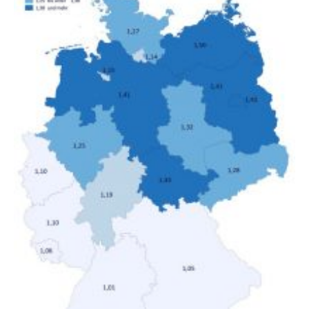
Deutschland geborene Menschen und Zugewanderte
verändert hat. Das Ergebnis: Während Personen mit
hohen Einkommen (oberstes Quintil der Verteilung der
Nettoäquivalenzeinkommen) nur einen moderaten
Anstieg des Mietanteils am Gesamteinkommen
hinnehmen mussten, nahm die Belastung bei
Menschen mit…