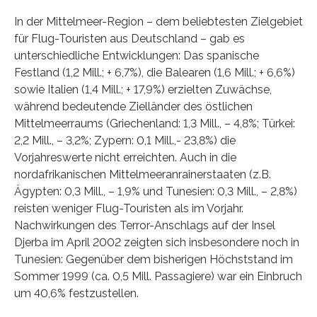
In der Mittelmeer-Region – dem beliebtesten Zielgebiet
für Flug-Touristen aus Deutschland – gab es
unterschiedliche Entwicklungen: Das spanische
Festland (1,2 Mill.; + 6,7%), die Balearen (1,6 Mill.; + 6,6%)
sowie Italien (1,4 Mill.; + 17,9%) erzielten Zuwächse,
während bedeutende Zielländer des östlichen
Mittelmeerraums (Griechenland: 1,3 Mill., – 4,8%; Türkei:
2,2 Mill., – 3,2%; Zypern: 0,1 Mill.,- 23,8%) die
Vorjahreswerte nicht erreichten. Auch in die
nordafrikanischen Mittelmeeranrainerstaaten (z.B.
Ägypten: 0,3 Mill., – 1,9% und Tunesien: 0,3 Mill., – 2,8%)
reisten weniger Flug-Touristen als im Vorjahr.
Nachwirkungen des Terror-Anschlags auf der Insel
Djerba im April 2002 zeigten sich insbesondere noch in
Tunesien: Gegenüber dem bisherigen Höchststand im
Sommer 1999 (ca. 0,5 Mill. Passagiere) war ein Einbruch
um 40,6% festzustellen.