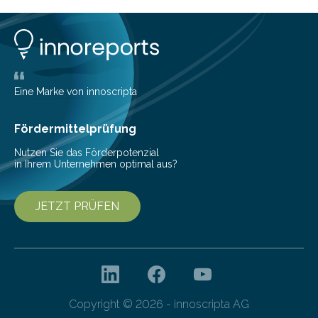
Eine Marke von innoscripta
Fördermittelprüfung
Nutzen Sie das Förderpotenzial
in Ihrem Unternehmen optimal aus?
JETZT PRÜFEN
Copyright © 2026 - innoscripta AG