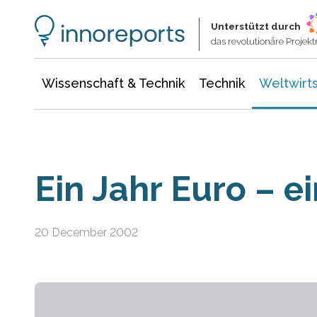
Wissenschaft & Technik
Informationstechnologie
Energie & Elektrotechnik
Unterstützt durch
das revolutionäre Proje
Wissenschaft & Technik
Technik
Weltwirts
Ein Jahr Euro – e
20 December 2002