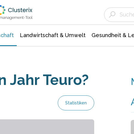
Landwirtschaft & Umwelt
Gesundheit &
Agrar- Forstwissenschaften
Unternehmensmeldungen
Biowissenschafte
Ökologie Umwelt- Naturschutz
ktmanagement-Tool
chaft
Landwirtschaft & Umwelt
Gesundheit & L
in Jahr Teuro?
Statistiken