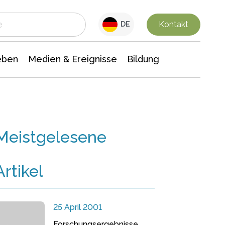
 Leben
Medien & Ereignisse
Interdisziplinäre Forschung
Veranstaltungsnachrichten
n Chemie
Gesellschaftswissenschaften
Kontakt
DE
eben
Medien & Ereignisse
Bildung
Meistgelesene
Artikel
25 April 2001
Forschungsergebnisse