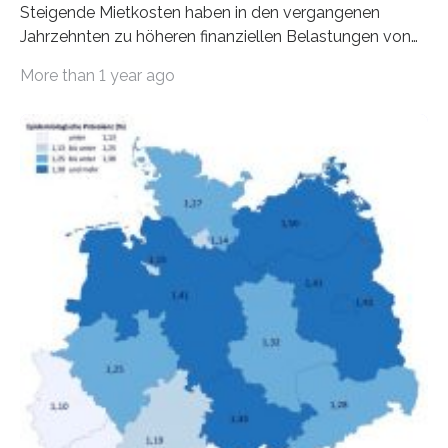
Steigende Mietkosten haben in den vergangenen
Jahrzehnten zu höheren finanziellen Belastungen von
Mietern geführt. In einer aktuellen Studie hat das
More than 1 year ago
Bundesinstitut für Bevölkerungsforschung (BiB)
untersucht, wie sich der Anteil der Mietkosten am
gesamten Einkommen zwischen 1990 und 2020 für
unterschiedliche Einkommensgruppen sowie für in
Deutschland geborene Menschen und Zugewanderte
verändert hat. Das Ergebnis: Während Personen mit
hohen Einkommen (oberstes Quintil der Verteilung der
Nettoäquivalenzeinkommen) nur einen moderaten
Anstieg des Mietanteils am Gesamteinkommen
hinnehmen mussten, nahm die Belastung bei
Menschen mit…