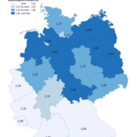
gesamten Einkommen zwischen 1990 und 2020 für
unterschiedliche Einkommensgruppen sowie für in
Deutschland geborene Menschen und Zugewanderte
verändert hat. Das Ergebnis: Während Personen mit
hohen Einkommen (oberstes Quintil der Verteilung der
Nettoäquivalenzeinkommen) nur einen moderaten
Anstieg des Mietanteils am Gesamteinkommen
hinnehmen mussten, nahm die Belastung bei
Menschen mit…