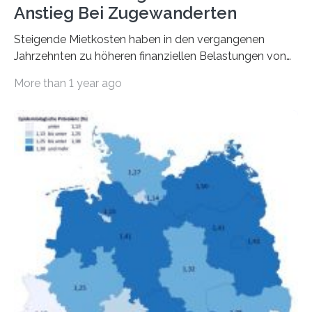
Anstieg Bei Zugewanderten
Steigende Mietkosten haben in den vergangenen
Jahrzehnten zu höheren finanziellen Belastungen von
Mietern geführt. In einer aktuellen Studie hat das
More than 1 year ago
Bundesinstitut für Bevölkerungsforschung (BiB)
untersucht, wie sich der Anteil der Mietkosten am
gesamten Einkommen zwischen 1990 und 2020 für
unterschiedliche Einkommensgruppen sowie für in
Deutschland geborene Menschen und Zugewanderte
verändert hat. Das Ergebnis: Während Personen mit
hohen Einkommen (oberstes Quintil der Verteilung der
Nettoäquivalenzeinkommen) nur einen moderaten
Anstieg des Mietanteils am Gesamteinkommen
hinnehmen mussten, nahm die Belastung bei
Menschen mit…